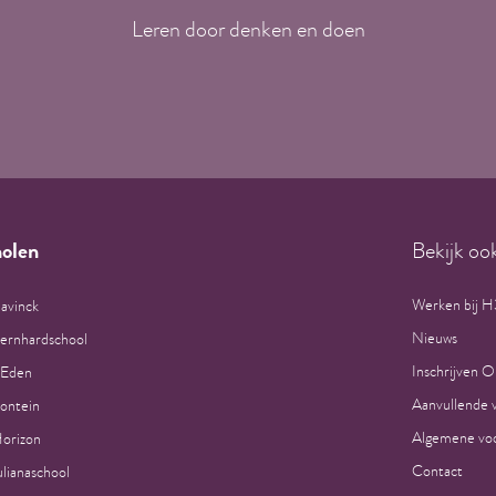
Leren door denken en doen
olen
Bekijk oo
Werken bij 
avinck
Nieuws
Bernhardschool
Inschrijven O
 Eden
Aanvullende 
ontein
Algemene voo
orizon
Contact
ulianaschool