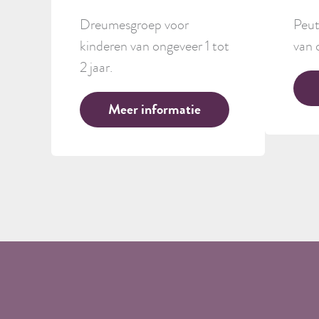
Dreumesgroep voor
Peut
kinderen van ongeveer 1 tot
van 
2 jaar.
Meer informatie