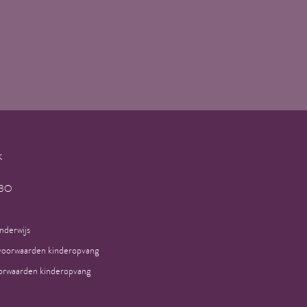
k
H3O
nderwijs
voorwaarden kinderopvang
rwaarden kinderopvang