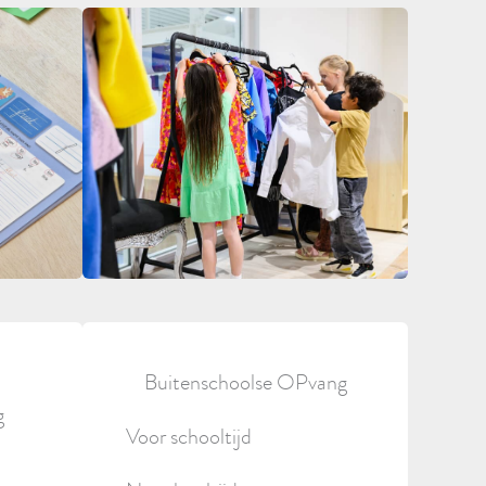
Buitenschoolse OPvang
g
Voor schooltijd