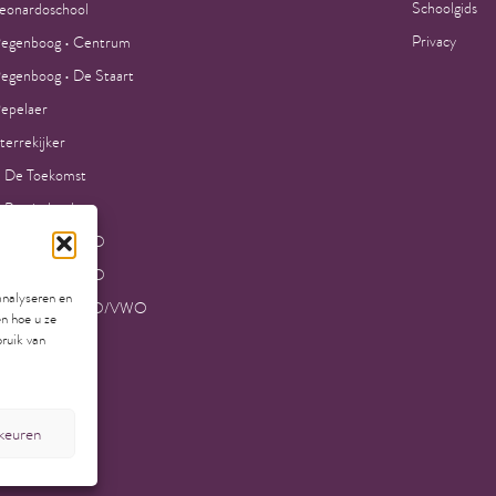
Schoolgids
eonardoschool
Privacy
egenboog • Centrum
egenboog • De Staart
epelaer
terrekijker
 De Toekomst
 Petrischool
la College VMBO
la College MAVO
analyseren en
la College HAVO/VWO
en hoe u ze
bruik van
rkeuren