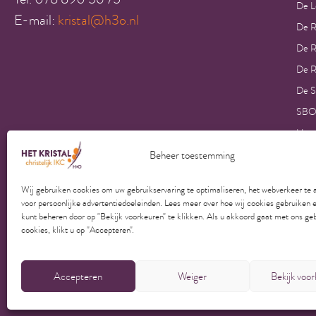
De L
E-mail:
kristal@h3o.nl
De R
De R
De R
De S
SBO
Hans
Insu
Beheer toestemming
Insu
Wij gebruiken cookies om uw gebruikservaring te optimaliseren, het webverkeer te 
Insu
voor persoonlijke advertentiedoeleinden. Lees meer over hoe wij cookies gebruiken 
kunt beheren door op "Bekijk voorkeuren" te klikken. Als u akkoord gaat met ons ge
cookies, klikt u op "Accepteren".
Copyright © 2023 - 2025 Het Kristal | Onderdeel van Stichting H3O
Accepteren
Weiger
Bekijk voo