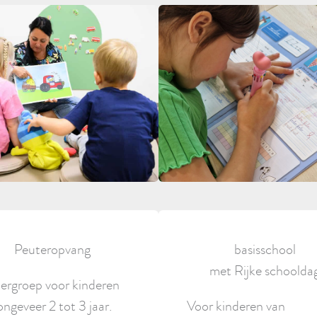
Peuteropvang
basisschool
met Rijke schoolda
ergroep voor kinderen
ongeveer 2 tot 3 jaar.
Voor kinderen van