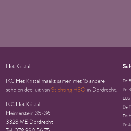
Het Kristal
Sch
IKC Het Kristal maakt samen met 15 andere
De B
scholen deel uit van
Stichting H3O
in Dordrecht.
Pr. 
EBS
IKC Het Kristal
De F
Heimerstein 35-36
De H
3328 ME Dordrecht
Pr. J
Tel. 078 890 56 75