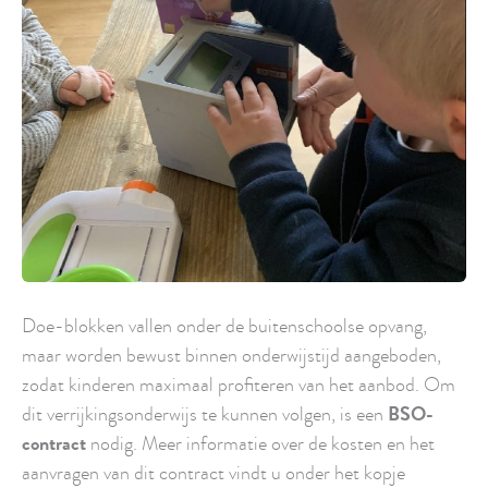
Doe-blokken vallen onder de buitenschoolse opvang,
maar worden bewust binnen onderwijstijd aangeboden,
zodat kinderen maximaal profiteren van het aanbod. Om
dit verrijkingsonderwijs te kunnen volgen, is een
BSO-
contract
nodig. Meer informatie over de kosten en het
aanvragen van dit contract vindt u onder het kopje