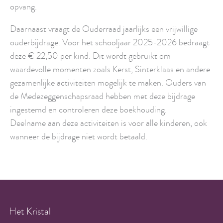
opvang.
Daarnaast vraagt de Ouderraad jaarlijks een vrijwillige
ouderbijdrage. Voor het schooljaar 2025-2026 bedraagt
deze € 22,50 per kind. Dit wordt gebruikt om
waardevolle momenten zoals Kerst, Sinterklaas en andere
gezamenlijke activiteiten mogelijk te maken. Ouders van
de Medezeggenschapsraad hebben met deze bijdrage
ingestemd en controleren deze boekhouding.
Deelname aan deze activiteiten is voor alle kinderen, ook
wanneer de bijdrage niet wordt betaald.
Het Kristal