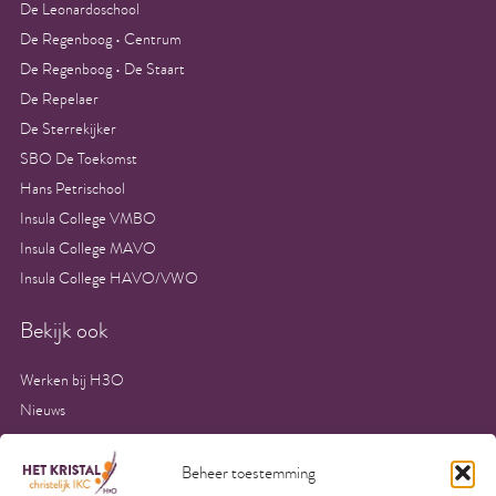
De Leonardoschool
De Regenboog • Centrum
De Regenboog • De Staart
De Repelaer
De Sterrekijker
SBO De Toekomst
Hans Petrischool
Insula College VMBO
Insula College MAVO
Insula College HAVO/VWO
Bekijk ook
Werken bij H3O
Nieuws
Inschrijven Onderwijs
Aanvullende voorwaarden kinderopvang
Beheer toestemming